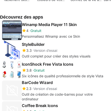
fichiers vers votre
dossiers pour une
votre bureau
avec
appareil Samsung
identification facile
astu
Découvrez des apps
Winamp Media Player 11 Skin
4
Gratuit
Personnalisez Winamp avec ce Skin
StyleBuilder
3.3
Version d’essai
Outil complet pour créer des styles visuels
IconShock Free Vista Icons
3.8
Gratuit
Six icônes de qualité professionnelle de style Vista
BarCode Wizard
2.3
Version d’essai
Outil de création de code-barres pour votre
ordinateur
Coffee Break Icons