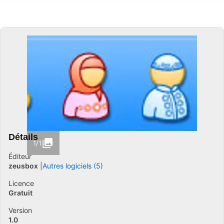
Détails
1/1
Éditeur
zeusbox
Autres logiciels (5)
Licence
Gratuit
Version
1.0