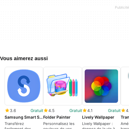
Vous aimerez aussi
3.6
Gratuit
4.5
Gratuit
4.1
Gratuit
4
Samsung Smart Switch
Folder Painter
Lively Wallpaper
Tra
Transférez
Personnalisez les
Lively Wallpaper :
Amél
facilement des
couleurs de vos
donnez de la vie à
barr